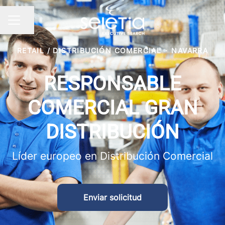
Compartir página
Menú de empleo
RETAIL / DISTRIBUCIÓN COMERCIAL
·
NAVARRA
RESPONSABLE
COMERCIAL GRAN
DISTRIBUCIÓN
Líder europeo en Distribución Comercial
Enviar solicitud