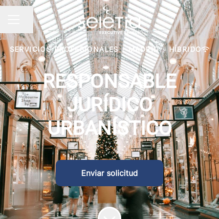
Compartir página
Menú de empleo
SERVICIOS PROFESIONALES
·
MADRID
·
HÍBRIDO
RESPONSABLE
JURÍDICO
URBANÍSTICO
Enviar solicitud