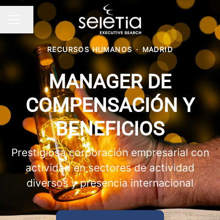
Compartir página
Menú de empleo
RECURSOS HUMANOS
·
MADRID
MANAGER DE
COMPENSACIÓN Y
BENEFICIOS
Prestigiosa corporación empresarial con
actividad en sectores de actividad
diversos y presencia internacional